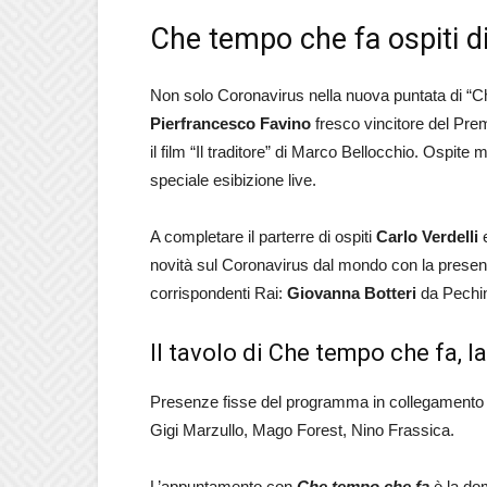
Che tempo che fa ospiti 
Non solo Coronavirus nella nuova puntata di “C
Pierfrancesco Favino
fresco vincitore del Pre
il film “Il traditore” di Marco Bellocchio. Ospite
speciale esibizione live.
A completare il parterre di ospiti
Carlo Verdelli
novità sul Coronavirus dal mondo con la presen
corrispondenti Rai:
Giovanna Botteri
da Pechi
Il tavolo di Che tempo che fa, 
Presenze fisse del programma in collegamento da
Gigi Marzullo, Mago Forest, Nino Frassica.
L’appuntamento con
Che tempo che fa
è la do