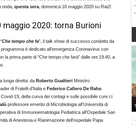
in onda,
questa sera
, domenica 10 maggio 2020 su Rai2!
 maggio 2020: torna Burioni
“
Che tempo che fa
”, il talk show di successo condotto da
il programma è dedicato all’emergenza Coronavirus con
on la prima parte di “Che tempo che farà” dalle ore 19.40, a
o.
la lunga diretta: da
Roberto Gualtieri
Ministro
ader di Fratelli d’Italia e
Federico Cafiero De Raho
Covid-19, della curva dei contagi e sulle possibile cure ci
Palù
professore emerito di Microbiologia all’Università di
 Operativa di Immunoematologia Pediatrica all’Ospedale San
l’Unità di Anestesia e Rianimazione dell’ospedale Papa