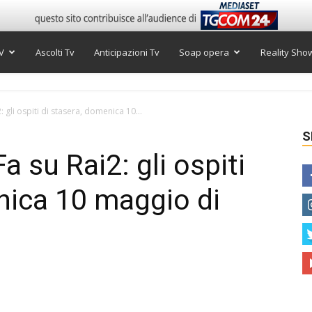
V
Ascolti Tv
Anticipazioni Tv
Soap opera
Reality Sho
gli ospiti di stasera, domenica 10...
S
 su Rai2: gli ospiti
nica 10 maggio di