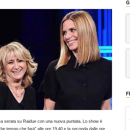
G
F
rima serata su Raidue con una nuova puntata. Lo show è
he tempo che farà” alle ore 19.40 e la seconda dalle ore