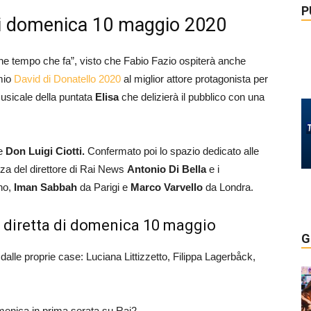
P
di domenica 10 maggio 2020
he tempo che fa”, visto che Fabio Fazio ospiterà anche
mio
David di Donatello 2020
al miglior attore protagonista per
 musicale della puntata
Elisa
che delizierà il pubblico con una
e
Don Luigi Ciotti.
Confermato poi lo spazio dedicato alle
za del direttore di Rai News
Antonio Di Bella
e i
no,
Iman Sabbah
da Parigi e
Marco Varvello
da Londra.
la diretta di domenica 10 maggio
G
lle proprie case: Luciana Littizzetto, Filippa Lagerbåck,
menica in prima serata su Rai2.