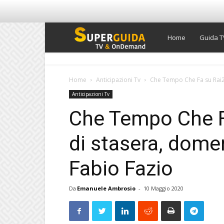
Super
Home
Guida T
Guida
Home
Anticipazioni Tv
Che Tempo Che Fa su Rai2: 
Anticipazioni Tv
TV
Che Tempo Che Fa
di stasera, dome
Fabio Fazio
Da
Emanuele Ambrosio
-
10 Maggio 2020