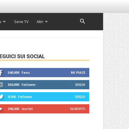
w
Serie TV
Altri
EGUICI SUI SOCIAL
540,000
Fans
MI PIACE
550,000
Follower
SEGUI
9,300
Follower
SEGUI
290,000
Iscritti
ISCRIVITI