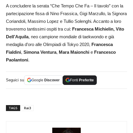
A concludere la serata “Che Tempo Che Fa – Il tavolo” con la
partecipazione fissa di Nino Frassica, Gigi Marzullo, la Signora
Coriandoli, Massimo Lopez e Tullio Solenghi. Accanto a loro
troveremo tantissimi ospiti tra cui:
Francesca Michielin,
Vito
Dell’Aquila
, neo campione mondiale di taekwondo e già
medaglia d’oro alle Olimpiadi di Tokyo 2020,
Francesca
Fialdini
,
Simona Ventura
,
Mara Maionchi
e
Francesco
Paolantoni
.
Seguici su
Google
Discover
Fonti
Preferite
TAGS
Rai3