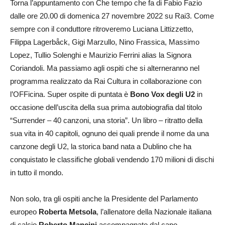
Torna l’appuntamento con Che tempo che fa di Fabio Fazio
dalle ore 20.00 di domenica 27 novembre 2022 su Rai3. Come
sempre con il conduttore ritroveremo Luciana Littizzetto,
Filippa Lagerbåck, Gigi Marzullo, Nino Frassica, Massimo
Lopez, Tullio Solenghi e Maurizio Ferrini alias la Signora
Coriandoli. Ma passiamo agli ospiti che si alterneranno nel
programma realizzato da Rai Cultura in collaborazione con
l’OFFicina. Super ospite di puntata è
Bono Vox degli U2
in
occasione dell’uscita della sua prima autobiografia dal titolo
“Surrender – 40 canzoni, una storia”. Un libro – ritratto della
sua vita in 40 capitoli, ognuno dei quali prende il nome da una
canzone degli U2, la storica band nata a Dublino che ha
conquistato le classifiche globali vendendo 170 milioni di dischi
in tutto il mondo.
Non solo, tra gli ospiti anche la Presidente del Parlamento
europeo
Roberta Metsola
, l’allenatore della Nazionale italiana
di calcio
Roberto Mancini
accompagnato dal capo