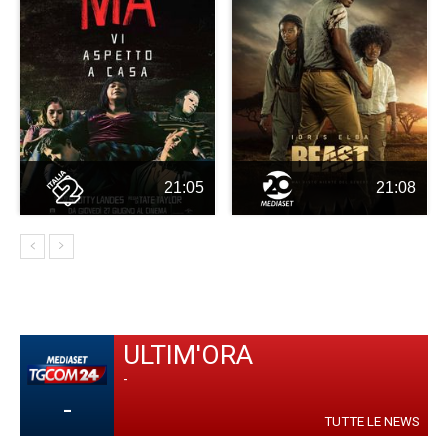
21:05
21:08
ULTIM'ORA
-
-
TUTTE LE NEWS