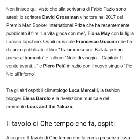
Non finisce qui, visto che alla scrivania di Fabio Fazio sono
attesi: lo scrittore
David Grossman
vincitore nel 2017 del
Premio Man Booker International Prize che ha recentemente
pubblicato il film “La vita gioca con me”,
Fiona May
con la figlia
Larissa Iapichino. Ospiti musicale
Francesco Guccini
che ha
da poco pubblicato il libro “Tralummescuro. Ballata per un
paese al tramonto” e l’album “Note di viaggio – Capitolo 1:
venite avanti…” e
Piero Pelù
in radio con il nuovo singolo “Pic
Nic all’Inferno”.
Tra gli altri ospiti: il climatologo
Luca Mercalli
, la fashion
blogger
Elena Barolo
e la rivelazione musicale del
momento
Lous and the Yakuza
.
Il tavolo di Che tempo che fa, ospiti
A seguire Il Tavolo di Che tempo che fa con la presenza fissa