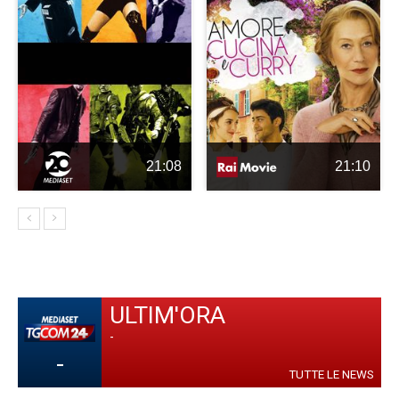
21:08
21:10
ULTIM'ORA
-
-
TUTTE LE NEWS