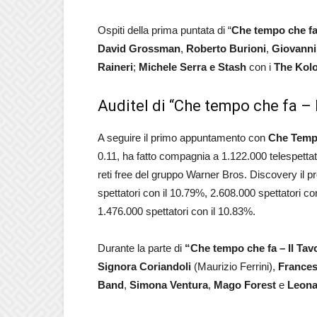
Ospiti della prima puntata di “
Che tempo che f
David Grossman
,
Roberto Burioni
,
Giovanni
Raineri
;
Michele Serra e
Stash
con i
The Kolo
Auditel di “Che tempo che fa – 
A seguire il primo appuntamento con
Che Tempo
0.11, ha fatto compagnia a 1.122.000 telespettato
reti free del gruppo Warner Bros. Discovery il 
spettatori con il 10.79%, 2.608.000 spettatori co
1.476.000 spettatori con il 10.83%.
Durante la parte di
“Che tempo che fa – Il Tav
Signora Coriandoli
(Maurizio Ferrini),
Frances
Band
,
Simona Ventura
,
Mago Forest
e
Leona