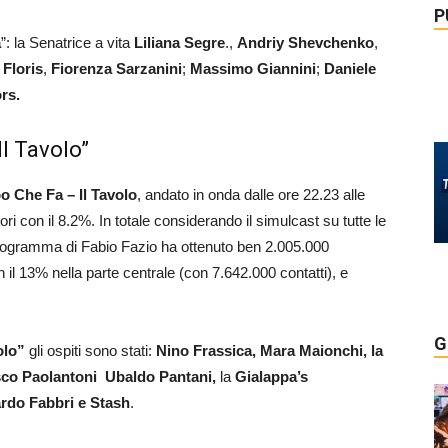
P
a
”: la Senatrice a vita
Liliana Segre
.,
Andriy Shevchenko
,
 Floris
,
Fiorenza Sarzanini
;
Massimo Giannini
;
Daniele
rs.
Il Tavolo”
 Che Fa – Il Tavolo
, andato in onda dalle ore 22.23 alle
ri con il 8.2%. In totale considerando il simulcast su tutte le
programma di Fabio Fazio ha ottenuto ben 2.005.000
n il 13% nella parte centrale (con 7.642.000 contatti), e
G
olo”
gli ospiti sono stati:
Nino Frassica, Mara Maionchi, la
co Paolantoni
Ubaldo Pantani,
la
Gialappa’s
rdo Fabbri e
Stash
.