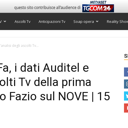
V
Ascolti Tv
Anticipazioni Tv
Soap opera
Reality Sho
nalisi degli ascolti Tv...
S
, i dati Auditel e
colti Tv della prima
o Fazio sul NOVE | 15