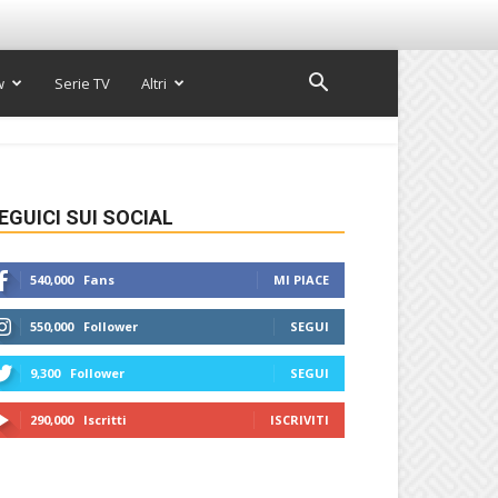
w
Serie TV
Altri
EGUICI SUI SOCIAL
540,000
Fans
MI PIACE
550,000
Follower
SEGUI
9,300
Follower
SEGUI
290,000
Iscritti
ISCRIVITI