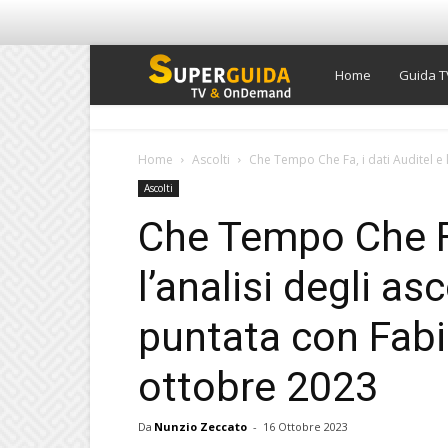
Super
Home
Guida T
Guida
Home
Ascolti
Che Tempo Che Fa, i dati Auditel e l’a
Ascolti
TV
Che Tempo Che Fa
l’analisi degli as
puntata con Fabi
ottobre 2023
Da
Nunzio Zeccato
-
16 Ottobre 2023