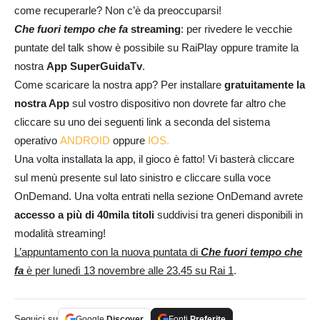
come recuperarle? Non c’è da preoccuparsi!
Che fuori tempo che fa
streaming
: per rivedere le vecchie
puntate del talk show è possibile su RaiPlay oppure tramite la
nostra
App SuperGuidaTv
.
Come scaricare la nostra app? Per installare
gratuitamente la
nostra App
sul vostro dispositivo non dovrete far altro che
cliccare su uno dei seguenti link a seconda del sistema
operativo
ANDROID
oppure
IOS.
Una volta installata la app, il gioco è fatto! Vi basterà cliccare
sul menù presente sul lato sinistro e cliccare sulla voce
OnDemand. Una volta entrati nella sezione OnDemand avrete
accesso a più di 40mila titoli
suddivisi tra generi disponibili in
modalità streaming!
L’appuntamento con la nuova puntata di
Che fuori tempo che
fa
è per lunedì 13 novembre alle 23.45 su Rai 1
.
Seguici su
Google
Discover
Fonti
Preferite