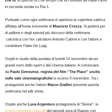
che fa
, lo spin-off di
Che tempo che fa
condotto da Fabio Fazio
in seconda serata su Rai 1.
Puntuale come ogni settimana in apertura la copertina satirica
affidata all’ironia irriverente di
Maurizio Crozza
. Si parlerà poi
di pallone e degli episodi più discussi della settimana
calcistica con l’ex calciatore Antonio Cabrini e con l’attore e
conduttore Fabio De Luigi.
Ospiti in studio della puntata di lunedì 13 novembre alcuni
grandi nomi dello sport e del cinema italiano. A cominciare
da
Paolo Genovese, regista del film “The Place” uscito
nelle sale cinematografiche
lo scorso 9 novembre. Tra i
protagonisti anche l’attore
Marco Giallini
presente questa
settimana nel talk show.
Ospite anche
Luca Argentero
protagonista di “
Sirene
“, la
fiction campione d’ascolti
del giovedì sera di Raiuno con