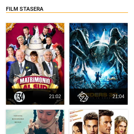
FILM STASERA
21:02
21:04