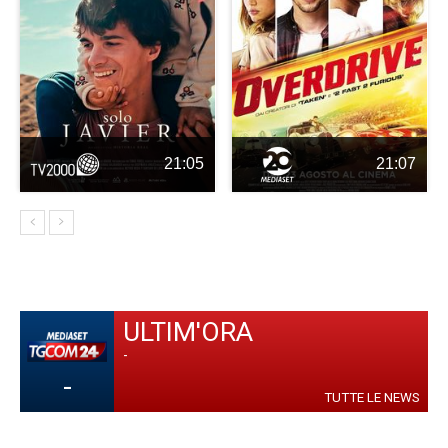
21:05
21:07
ULTIM'ORA
-
-
TUTTE LE NEWS