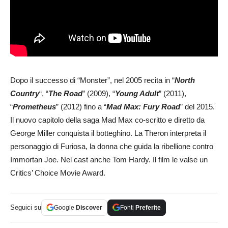
Dopo il successo di “Monster”, nel 2005 recita in “
North
Country
“, “
The Road
” (2009), “
Young Adult
” (2011),
“
Prometheus
” (2012) fino a “
Mad Max: Fury Road
” del 2015.
Il nuovo capitolo della saga Mad Max co-scritto e diretto da
George Miller conquista il botteghino. La Theron interpreta il
personaggio di Furiosa, la donna che guida la ribellione contro
Immortan Joe. Nel cast anche Tom Hardy. Il film le valse un
Critics’ Choice Movie Award.
Seguici su
Google
Discover
Fonti
Preferite