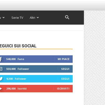
w
Serie TV
Altri
EGUICI SUI SOCIAL
540,000
Fans
MI PIACE
550,000
Follower
SEGUI
9,300
Follower
SEGUI
290,000
Iscritti
ISCRIVITI