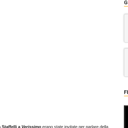
G
F
Staffelli a
Verissimo
erano state invitate per parlare della