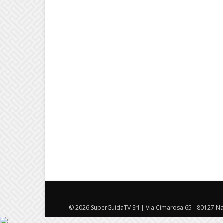
© 2026 SuperGuidaTV Srl | Via Cimarosa 65 - 80127 Nap