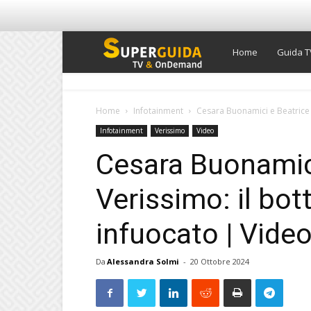
Super
Home
Guida T
Guida
Home
Infotainment
Cesara Buonamici e Beatrice L
Infotainment
Verissimo
Video
TV
Cesara Buonamici
Verissimo: il bot
infuocato | Vide
Da
Alessandra Solmi
-
20 Ottobre 2024