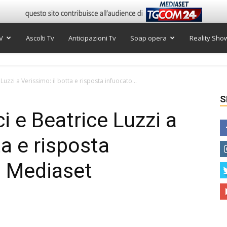
V
Ascolti Tv
Anticipazioni Tv
Soap opera
Reality Sho
uzzi a Verissimo: il botta e risposta infuocato...
S
 e Beatrice Luzzi a
ta e risposta
o Mediaset