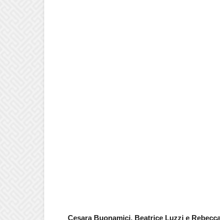
Cesara Buonamici, Beatrice Luzzi e Rebecca 