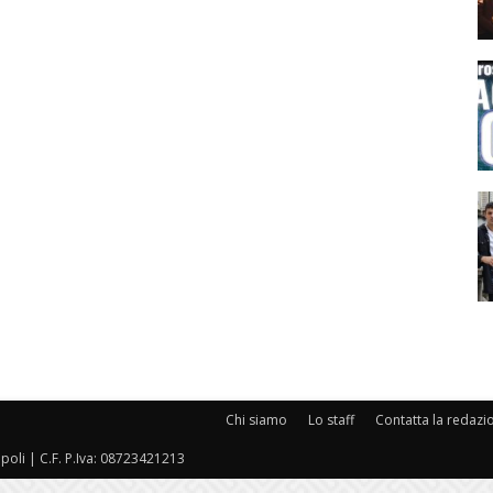
Chi siamo
Lo staff
Contatta la redazi
oli | C.F. P.Iva: 08723421213