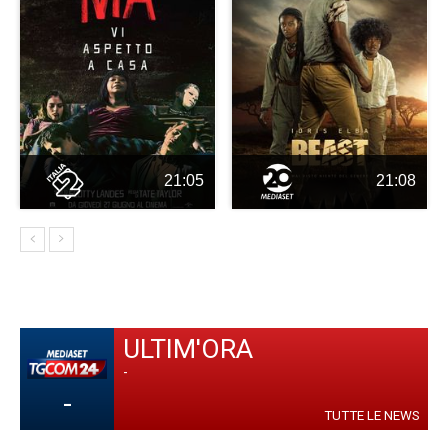
21:05
21:08
ULTIM'ORA
-
-
TUTTE LE NEWS