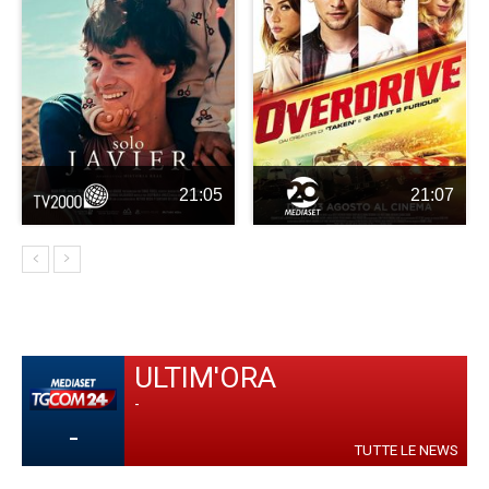
21:05
21:07
ULTIM'ORA
-
-
TUTTE LE NEWS