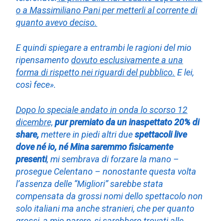
o a Massimiliano Pani per metterli al corrente di
quanto avevo deciso.
E quindi spiegare a entrambi le ragioni del mio
ripensamento
dovuto esclusivamente a una
forma di rispetto nei riguardi del pubblico.
E lei,
così fece».
Dopo lo speciale andato in onda lo scorso 12
dicembre,
pur premiato da un inaspettato 20% di
share,
mettere in piedi altri due
spettacoli live
dove né io, né Mina saremmo fisicamente
presenti
, mi sembrava di forzare la mano –
prosegue Celentano – nonostante questa volta
l’assenza delle “Migliori” sarebbe stata
compensata da grossi nomi dello spettacolo non
solo italiani ma anche stranieri, che per quanto
grossi, a mio parere, si sarebbero trovati alle