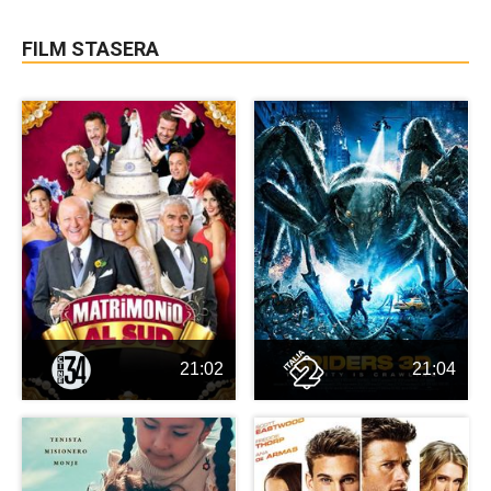
FILM STASERA
21:02
21:04