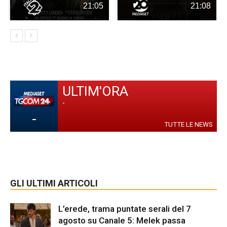
21:05
21:08
ULTIM'ORA
-
-
TUTTE LE NEWS
GLI ULTIMI ARTICOLI
L’erede, trama puntate serali del 7
agosto su Canale 5: Melek passa