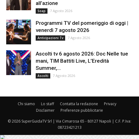
all’azione
7 Agosto 2026
Soap
Programmi TV del pomeriggio di oggi |
venerdì 7 agosto 2026
7 Agosto 2026
Anticipazioni Tv
Ascolti tv 6 agosto 2026: Doc Nelle tue
mani, TIM Battiti Live, L’Eredità
Summer,...
7 Agosto 2026
Ascolti
Chi siamo
Lo staff
Contatta la redazione
Privacy
Disclaimer
Preferenze pubblicitarie
© 2026 SuperGuidaTV Srl | Via Cimarosa 65 - 80127 Napoli | C.F. P.Iva:
08723421213