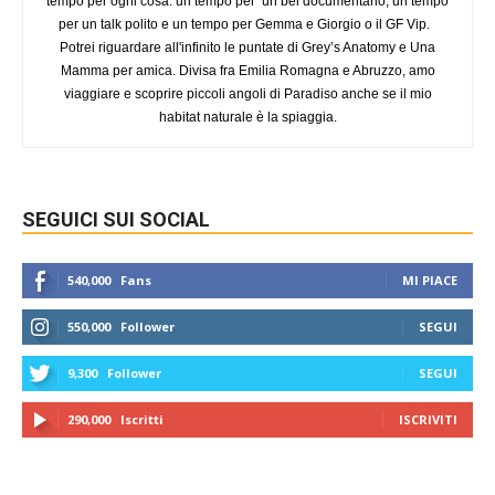
tempo per ogni cosa: un tempo per un bel documentario, un tempo
per un talk polito e un tempo per Gemma e Giorgio o il GF Vip.
Potrei riguardare all'infinito le puntate di Grey’s Anatomy e Una
Mamma per amica. Divisa fra Emilia Romagna e Abruzzo, amo
viaggiare e scoprire piccoli angoli di Paradiso anche se il mio
habitat naturale è la spiaggia.
SEGUICI SUI SOCIAL
540,000
Fans
MI PIACE
550,000
Follower
SEGUI
9,300
Follower
SEGUI
290,000
Iscritti
ISCRIVITI