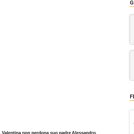
G
F
e. Valentina non perdona suo padre Alessandro
,