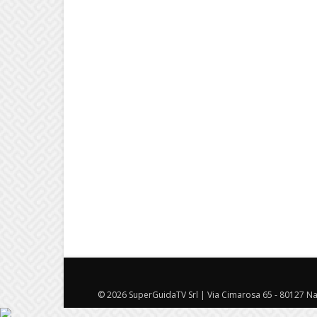
© 2026 SuperGuidaTV Srl | Via Cimarosa 65 - 80127 Nap