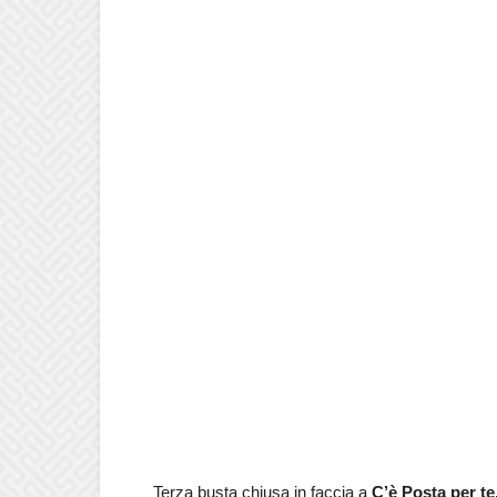
Terza busta chiusa in faccia a
C’è Posta per t