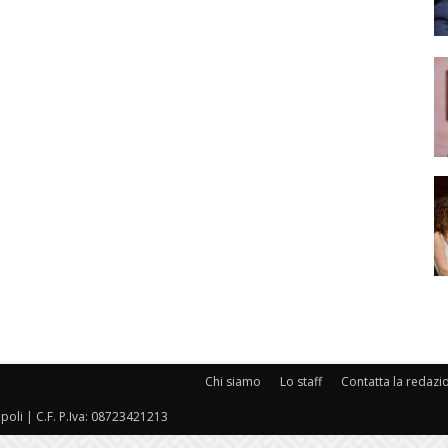
Chi siamo
Lo staff
Contatta la redazi
oli | C.F. P.Iva: 08723421213