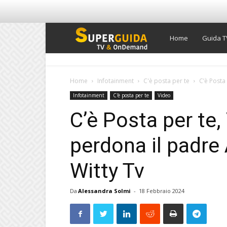
Super
Home
Guida T
Guida
Home
Infotainment
C'è posta per te
C’è Posta
Infotainment
C'è posta per te
Video
TV
C’è Posta per te,
perdona il padre
Witty Tv
Da
Alessandra Solmi
-
18 Febbraio 2024