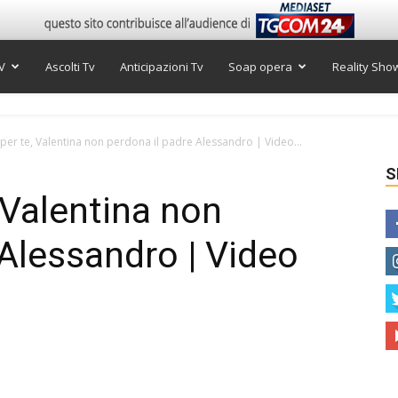
V
Ascolti Tv
Anticipazioni Tv
Soap opera
Reality Sho
 per te, Valentina non perdona il padre Alessandro | Video...
S
 Valentina non
 Alessandro | Video