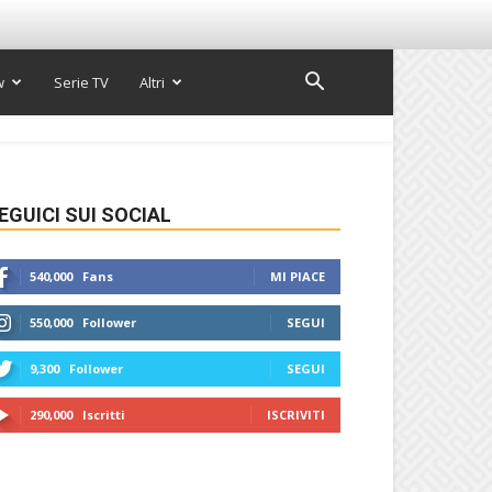
w
Serie TV
Altri
EGUICI SUI SOCIAL
540,000
Fans
MI PIACE
550,000
Follower
SEGUI
9,300
Follower
SEGUI
290,000
Iscritti
ISCRIVITI