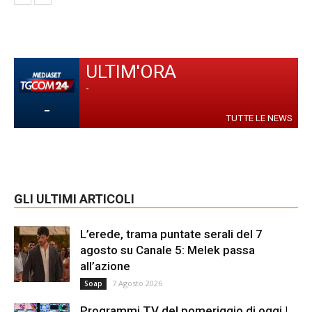
ULTIM'ORA
-
-
TUTTE LE NEWS
GLI ULTIMI ARTICOLI
L’erede, trama puntate serali del 7
agosto su Canale 5: Melek passa
all’azione
7 Agosto 2026
Soap
Programmi TV del pomeriggio di oggi |