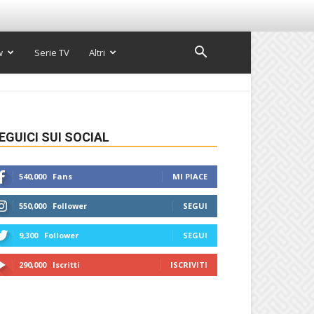
w
Serie TV
Altri
EGUICI SUI SOCIAL
540,000
Fans
MI PIACE
550,000
Follower
SEGUI
9,300
Follower
SEGUI
290,000
Iscritti
ISCRIVITI