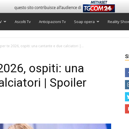
V
Ascolti Tv
Anticipazioni Tv
Soap opera
Reality Sho
per te 2026, ospiti: una cantante e due calciatori |...
S
2026, ospiti: una
lciatori | Spoiler