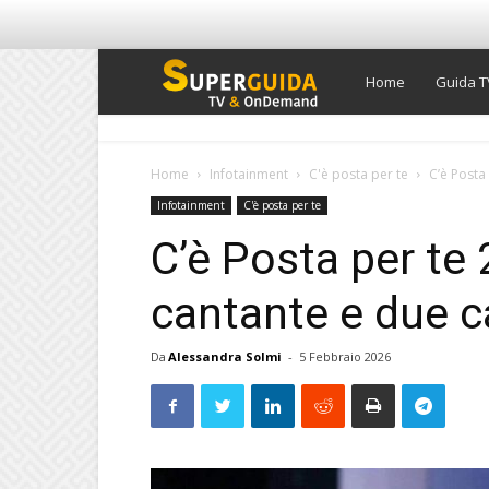
Super
Home
Guida T
Guida
Home
Infotainment
C'è posta per te
C’è Posta 
Infotainment
C'è posta per te
TV
C’è Posta per te 
cantante e due ca
Da
Alessandra Solmi
-
5 Febbraio 2026