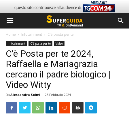
Home
Infotainment
C'è posta per te
Infotainment
C'è posta per te
Video
C’è Posta per te 2024,
Raffaella e Mariagrazia
cercano il padre biologico |
Video Witty
Da
Alessandra Solmi
-
25 Febbraio 2024