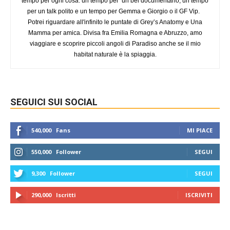
tempo per ogni cosa: un tempo per un bel documentario, un tempo
per un talk polito e un tempo per Gemma e Giorgio o il GF Vip.
Potrei riguardare all'infinito le puntate di Grey’s Anatomy e Una
Mamma per amica. Divisa fra Emilia Romagna e Abruzzo, amo
viaggiare e scoprire piccoli angoli di Paradiso anche se il mio
habitat naturale è la spiaggia.
SEGUICI SUI SOCIAL
540,000
Fans
MI PIACE
550,000
Follower
SEGUI
9,300
Follower
SEGUI
290,000
Iscritti
ISCRIVITI