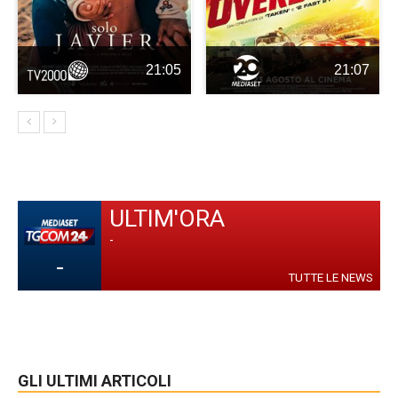
21:05
21:07
ULTIM'ORA
-
-
TUTTE LE NEWS
GLI ULTIMI ARTICOLI