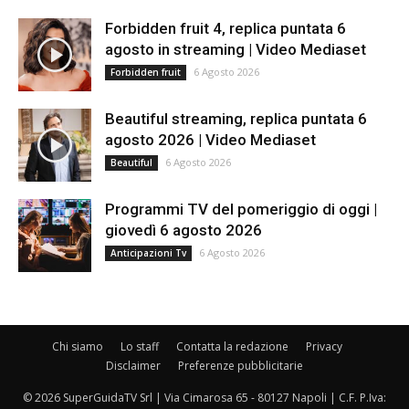
Forbidden fruit 4, replica puntata 6
agosto in streaming | Video Mediaset
6 Agosto 2026
Forbidden fruit
Beautiful streaming, replica puntata 6
agosto 2026 | Video Mediaset
6 Agosto 2026
Beautiful
Programmi TV del pomeriggio di oggi |
giovedì 6 agosto 2026
6 Agosto 2026
Anticipazioni Tv
Chi siamo
Lo staff
Contatta la redazione
Privacy
Disclaimer
Preferenze pubblicitarie
© 2026 SuperGuidaTV Srl | Via Cimarosa 65 - 80127 Napoli | C.F. P.Iva: