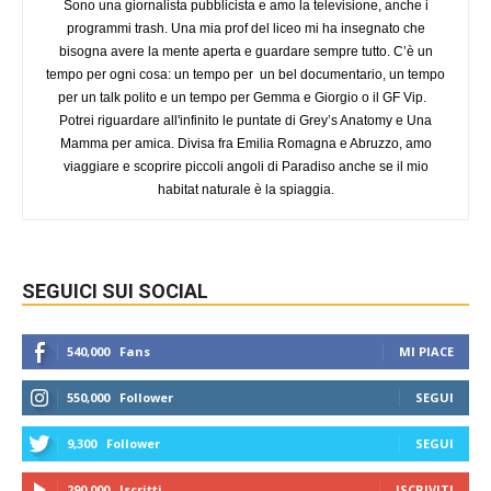
Sono una giornalista pubblicista e amo la televisione, anche i
programmi trash. Una mia prof del liceo mi ha insegnato che
bisogna avere la mente aperta e guardare sempre tutto. C’è un
tempo per ogni cosa: un tempo per un bel documentario, un tempo
per un talk polito e un tempo per Gemma e Giorgio o il GF Vip.
Potrei riguardare all'infinito le puntate di Grey’s Anatomy e Una
Mamma per amica. Divisa fra Emilia Romagna e Abruzzo, amo
viaggiare e scoprire piccoli angoli di Paradiso anche se il mio
habitat naturale è la spiaggia.
SEGUICI SUI SOCIAL
540,000
Fans
MI PIACE
550,000
Follower
SEGUI
9,300
Follower
SEGUI
290,000
Iscritti
ISCRIVITI