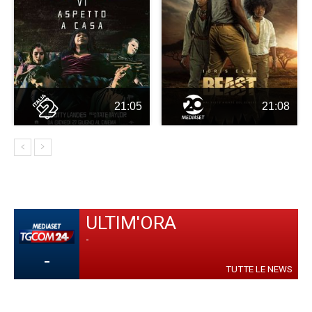
21:05
21:08
ULTIM'ORA
-
-
TUTTE LE NEWS