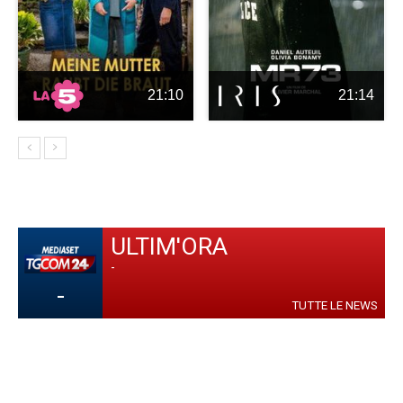
21:10
21:14
ULTIM'ORA
-
-
TUTTE LE NEWS