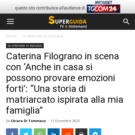
Home
Le interviste in esclusiva
Le interviste in esclusiva
Caterina Filograno in scena
con ‘Anche in casa si
possono provare emozioni
forti’: “Una storia di
matriarcato ispirata alla mia
famiglia”
Da
Chiara Di Tommaso
-
11 Dicembre 2025