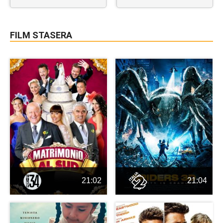
FILM STASERA
21:02
21:04