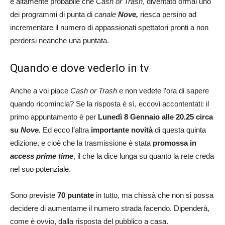
è altamente probabile che
Cash or Trash
, diventato ormai uno
dei programmi di punta di
canale
Nove,
riesca persino ad
incrementare il numero di appassionati spettatori pronti a non
perdersi neanche una puntata.
Quando e dove vederlo in tv
Anche a voi piace
Cash or Trash
e non vedete l’ora di sapere
quando ricomincia? Se la risposta è sì, eccovi accontentati: il
primo appuntamento è per
Lunedì 8 Gennaio alle 20.25 circa
su
Nove.
Ed ecco l’altra
importante novità
di questa quinta
edizione, e cioè che la trasmissione è stata
promossa in
access prime time
, il che la dice lunga su quanto la rete creda
nel suo potenziale.
Sono previste
70 puntate
in tutto, ma chissà che non si possa
decidere di aumentarne il numero strada facendo. Dipenderà,
come è ovvio, dalla risposta del pubblico a casa.