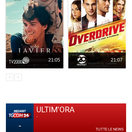
21:05
21:07
ULTIM'ORA
-
-
TUTTE LE NEWS