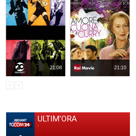
21:08
21:10
ULTIM'ORA
-
-