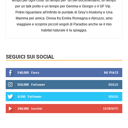
tempo per ogni cosa: un tempo per un bel documentario, un tempo
per un talk polito e un tempo per Gemma e Giorgio o il GF Vip.
Potrei riguardare all'infinito le puntate di Grey’s Anatomy e Una
Mamma per amica. Divisa fra Emilia Romagna e Abruzzo, amo
viaggiare e scoprire piccoli angoli di Paradiso anche se il mio
habitat naturale è la spiaggia.
SEGUICI SUI SOCIAL
540,000
Fans
MI PIACE
550,000
Follower
SEGUI
9,300
Follower
SEGUI
290,000
Iscritti
ISCRIVITI