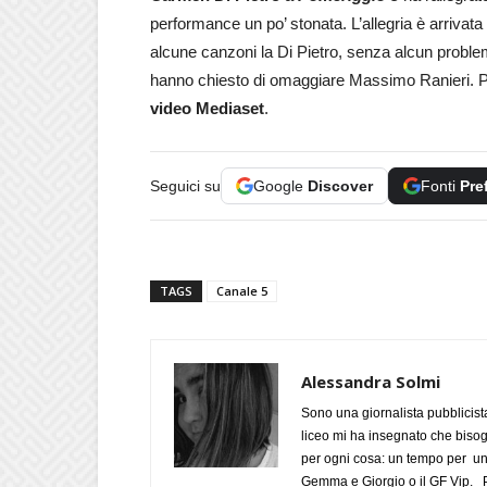
performance un po’ stonata. L’allegria è arrivata
alcune canzoni la Di Pietro, senza alcun problema
hanno chiesto di omaggiare Massimo Ranieri. P
video Mediaset
.
Seguici su
Google
Discover
Fonti
Pre
TAGS
Canale 5
Alessandra Solmi
Sono una giornalista pubblicist
liceo mi ha insegnato che biso
per ogni cosa: un tempo per un
Gemma e Giorgio o il GF Vip. Po