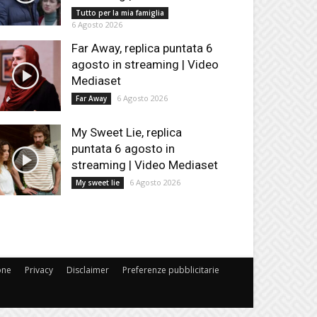
Tutto per la mia famiglia
6 Agosto 2026
Far Away, replica puntata 6
agosto in streaming | Video
Mediaset
6 Agosto 2026
Far Away
My Sweet Lie, replica
puntata 6 agosto in
streaming | Video Mediaset
6 Agosto 2026
My sweet lie
one
Privacy
Disclaimer
Preferenze pubblicitarie