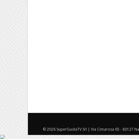
© 2026 SuperGuidaTV Srl | Via Cimarosa 65 - 80127 Nap