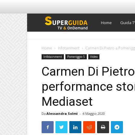
Super
Home
Guida T
Guida
Home
Infotainment
Carmen Di Pietro a Pomerigg
Infotainment
Pomeriggio 5
Video
TV
Carmen Di Pietro
performance ston
Mediaset
Da
Alessandra Solmi
-
4 Maggio 2020