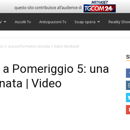
V
Ascolti Tv
Anticipazioni Tv
Soap opera
Reality Sho
io 5: una performance stonata | Video Mediaset
S
 a Pomeriggio 5: una
ata | Video