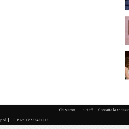
Chi siamo
Lo staff
Contatta la redazi
oli | C.F. P.Iva: 08723421213