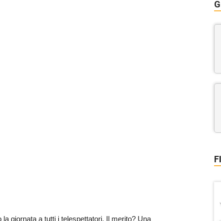
G
F
 la giornata a tutti i telespettatori. Il merito? Una