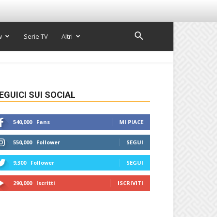
w
Serie TV
Altri
EGUICI SUI SOCIAL
540,000
Fans
MI PIACE
550,000
Follower
SEGUI
9,300
Follower
SEGUI
290,000
Iscritti
ISCRIVITI