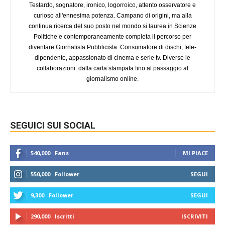
Testardo, sognatore, ironico, logorroico, attento osservatore e
curioso all'ennesima potenza. Campano di origini, ma alla
continua ricerca del suo posto nel mondo si laurea in Scienze
Politiche e contemporaneamente completa il percorso per
diventare Giornalista Pubblicista. Consumatore di dischi, tele-
dipendente, appassionato di cinema e serie tv. Diverse le
collaborazioni: dalla carta stampata fino al passaggio al
giornalismo online.
SEGUICI SUI SOCIAL
540,000
Fans
MI PIACE
550,000
Follower
SEGUI
9,300
Follower
SEGUI
290,000
Iscritti
ISCRIVITI