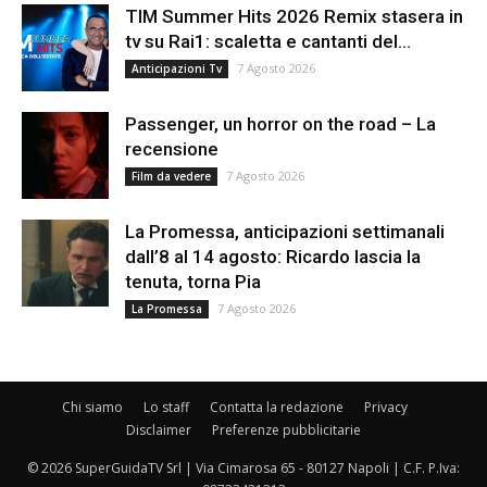
TIM Summer Hits 2026 Remix stasera in
tv su Rai1: scaletta e cantanti del...
7 Agosto 2026
Anticipazioni Tv
Passenger, un horror on the road – La
recensione
7 Agosto 2026
Film da vedere
La Promessa, anticipazioni settimanali
dall’8 al 14 agosto: Ricardo lascia la
tenuta, torna Pia
7 Agosto 2026
La Promessa
Chi siamo
Lo staff
Contatta la redazione
Privacy
Disclaimer
Preferenze pubblicitarie
© 2026 SuperGuidaTV Srl | Via Cimarosa 65 - 80127 Napoli | C.F. P.Iva: