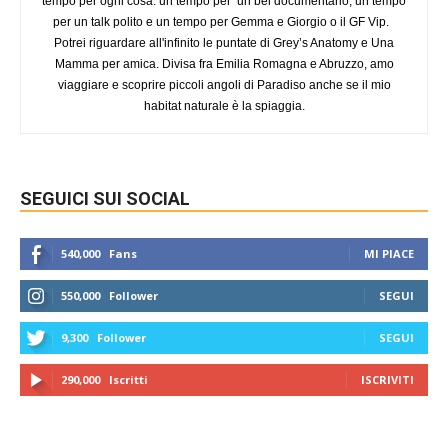
tempo per ogni cosa: un tempo per un bel documentario, un tempo
per un talk polito e un tempo per Gemma e Giorgio o il GF Vip.
Potrei riguardare all'infinito le puntate di Grey’s Anatomy e Una
Mamma per amica. Divisa fra Emilia Romagna e Abruzzo, amo
viaggiare e scoprire piccoli angoli di Paradiso anche se il mio
habitat naturale è la spiaggia.
SEGUICI SUI SOCIAL
540,000
Fans
MI PIACE
550,000
Follower
SEGUI
9,300
Follower
SEGUI
290,000
Iscritti
ISCRIVITI