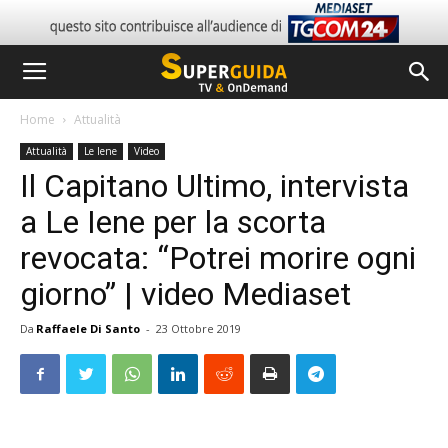
Home
Attualità
Attualità
Le Iene
Video
Il Capitano Ultimo, intervista
a Le Iene per la scorta
revocata: “Potrei morire ogni
giorno” | video Mediaset
Da
Raffaele Di Santo
-
23 Ottobre 2019