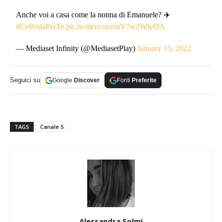
Anche voi a casa come la nonna di Emanuele? ✈️
#CePostaPerTe
pic.twitter.com/mY7w2WlyOA
— Mediaset Infinity (@MediasetPlay)
January 15, 2022
Seguici su
Google
Discover
Fonti
Preferite
TAGS
Canale 5
Alessandra Solmi