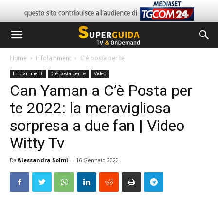
Home
Infotainment
C'è posta per te
Infotainment
C'è posta per te
Video
Can Yaman a C’è Posta per
te 2022: la meravigliosa
sorpresa a due fan | Video
Witty Tv
Da
Alessandra Solmi
-
16 Gennaio 2022