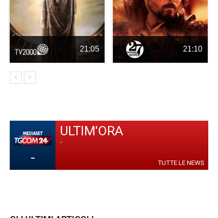
21:05
21:10
ULTIM'ORA
-
-
TUTTE LE NEWS