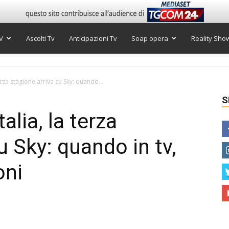
V
Ascolti Tv
Anticipazioni Tv
Soap opera
Reality Sho
terza stagione arriva su Sky: quando...
S
alia, la terza
u Sky: quando in tv,
oni