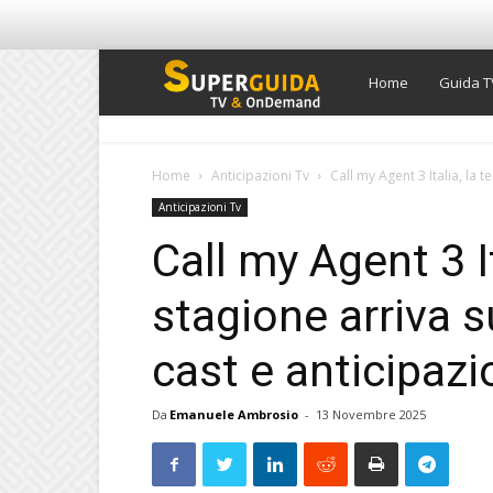
Super
Home
Guida T
Guida
Home
Anticipazioni Tv
Call my Agent 3 Italia, la 
Anticipazioni Tv
TV
Call my Agent 3 It
stagione arriva s
cast e anticipazi
Da
Emanuele Ambrosio
-
13 Novembre 2025