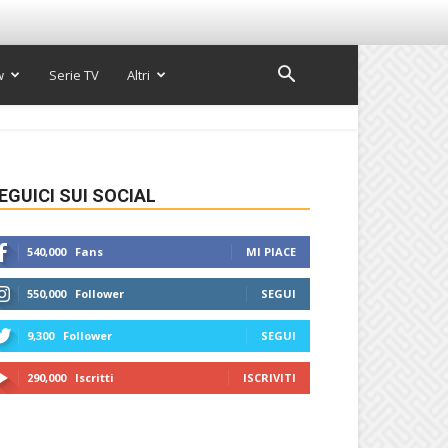
w
Serie TV
Altri
EGUICI SUI SOCIAL
540,000
Fans
MI PIACE
550,000
Follower
SEGUI
9,300
Follower
SEGUI
290,000
Iscritti
ISCRIVITI