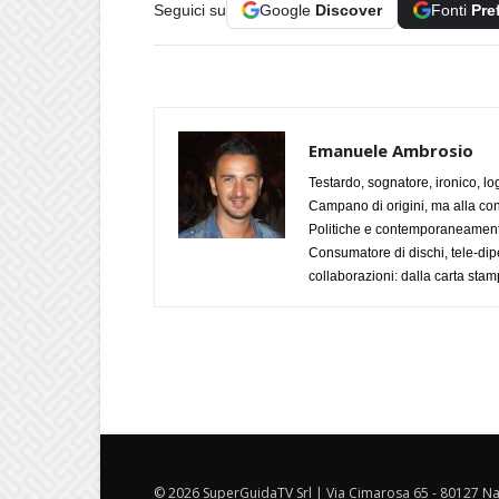
Seguici su
Google
Discover
Fonti
Pre
Emanuele Ambrosio
Testardo, sognatore, ironico, l
Campano di origini, ma alla con
Politiche e contemporaneamente 
Consumatore di dischi, tele-dip
collaborazioni: dalla carta stam
© 2026 SuperGuidaTV Srl | Via Cimarosa 65 - 80127 Nap