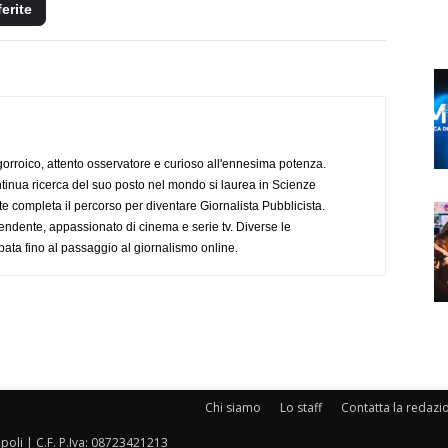
ferite
ogorroico, attento osservatore e curioso all'ennesima potenza.
tinua ricerca del suo posto nel mondo si laurea in Scienze
completa il percorso per diventare Giornalista Pubblicista.
endente, appassionato di cinema e serie tv. Diverse le
pata fino al passaggio al giornalismo online.
Chi siamo
Lo staff
Contatta la redazi
oli | C.F. P.Iva: 08723421213