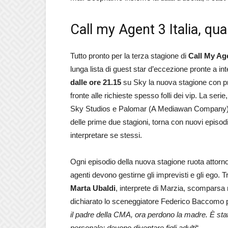
Call my Agent 3 Italia, qu
Tutto pronto per la terza stagione di
Call My Age
lunga lista di guest star d’eccezione pronte a in
dalle ore 21.15
su Sky la nuova stagione con pr
fronte alle richieste spesso folli dei vip. La se
Sky Studios e Palomar (A Mediawan Company). N
delle prime due stagioni, torna con nuovi episodi
interpretare se stessi.
Ogni episodio della nuova stagione ruota attorno
agenti devono gestirne gli imprevisti e gli ego. T
Marta
Ubaldi
, interprete di Marzia, scomparsa 
dichiarato lo sceneggiatore Federico Baccomo 
il padre della CMA, ora perdono la madre. È stat
personale: devono diventare figli adulti
“.