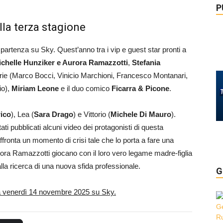
P
ella terza stagione
 partenza su Sky. Quest’anno tra i vip e guest star pronti a
chelle Hunziker e Aurora Ramazzotti
,
Stefania
erie (Marco Bocci, Vinicio Marchioni, Francesco Montanari,
io),
Miriam Leone
e il duo comico
Ficarra & Picone
.
rico
), Lea (
Sara Drago
) e Vittorio (
Michele Di Mauro
).
i pubblicati alcuni video dei protagonisti di questa
fronta un momento di crisi tale che lo porta a fare una
ora Ramazzotti giocano con il loro vero legame madre-figlia
 alla ricerca di una nuova sfida professionale.
G
 venerdì 14 novembre 2025 su Sky.