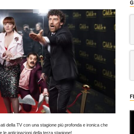
G
F
amati della TV con una stagione più profonda e ironica che
 le anticipazioni della terza stagione!