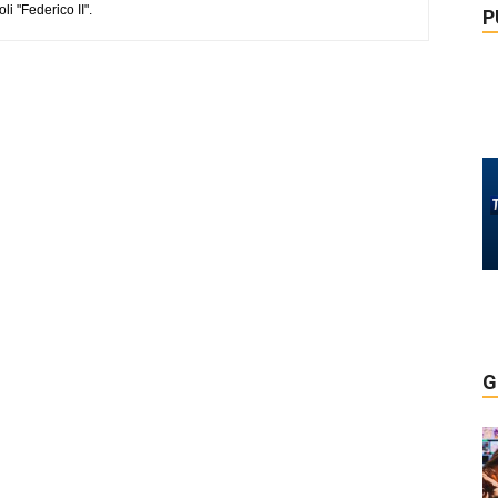
li "Federico II".
P
G