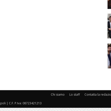
Chi siamo
Lo staff
Contatta la redazi
oli | C.F. P.Iva: 08723421213