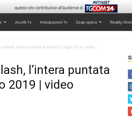
V
Ascolti Tv
Anticipazioni Tv
Soap opera
Reality Sho
 Splash, l’intera puntata di martedì 2 luglio 2019 | video...
S
ash, l’intera puntata
io 2019 | video