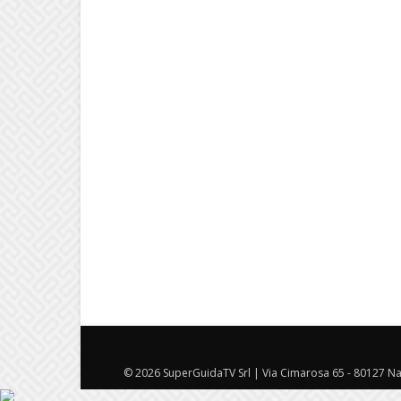
© 2026 SuperGuidaTV Srl | Via Cimarosa 65 - 80127 Nap