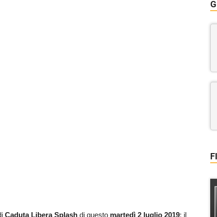
G
F
di
Caduta Libera Splash
di questo
martedì 2 luglio 2019
: il