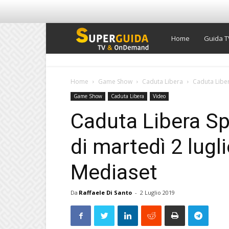
Super
Home
Guida T
Guida
Home
Game Show
Caduta Libera
Caduta Libera
Game Show
Caduta Libera
Video
TV
Caduta Libera Spl
di martedì 2 lugl
Mediaset
Da
Raffaele Di Santo
-
2 Luglio 2019