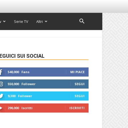
w
Serie TV
Altri
EGUICI SUI SOCIAL
540,000
Fans
MI PIACE
550,000
Follower
SEGUI
9,300
Follower
SEGUI
290,000
Iscritti
ISCRIVITI