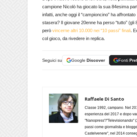
campione Nicolò ha giocato la sua 84esima partit
infatti, anche oggi il “campioncino” ha affrontato
stasera? Il giovane 20enne ha perso “tutto” (gli
però
vincerne altri 10.000 nei “10 passi” finali
. E
col gioco, da rivedere in replica.
Seguici su
Google
Discover
Fonti
Pre
Raffaele Di Santo
Classe 1992, campano. Nel 2019
esperienza del 2017 e dopo varie 
"Nanopress"/"Televisionando" (
passi come giornalista e blogge
Castelvenere", nel 2014 conseg