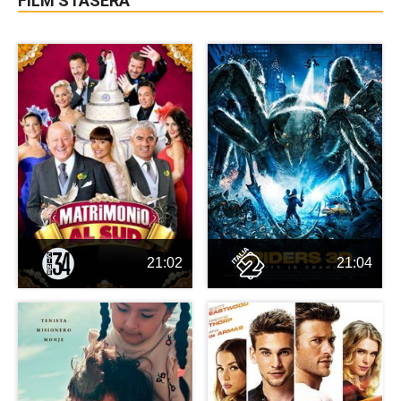
FILM STASERA
21:02
21:04