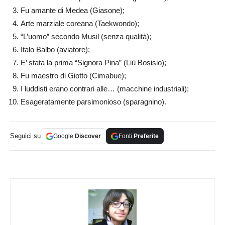
Fu amante di Medea (Giasone);
Arte marziale coreana (Taekwondo);
“L’uomo” secondo Musil (senza qualità);
Italo Balbo (aviatore);
E’ stata la prima “Signora Pina” (Liù Bosisio);
Fu maestro di Giotto (Cimabue);
I luddisti erano contrari alle… (macchine industriali);
Esageratamente parsimonioso (sparagnino).
Seguici su
Google
Discover
Fonti
Preferite