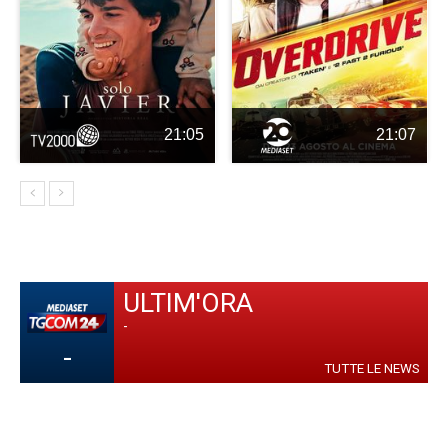
21:05
21:07
ULTIM'ORA
-
-
TUTTE LE NEWS