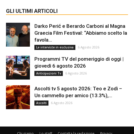
GLI ULTIMI ARTICOLI
Darko Perić e Berardo Carboni al Magna
Graecia Film Festival: “Abbiamo scelto la
favola...
6 Agosto 2026
Le interviste in esclusiva
Programmi TV del pomeriggio di oggi |
giovedì 6 agosto 2026
6 Agosto 2026
Anticipazioni Tv
Ascolti tv 5 agosto 2026: Teo e Zodì –
Un cammello per amico (13.3%),...
6 Agosto 2026
Ascolti
Chi siamo
Lo staff
Contatta la redazione
Privacy