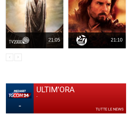
21:05
21:10
ULTIM'ORA
-
-
TUTTE LE NEWS