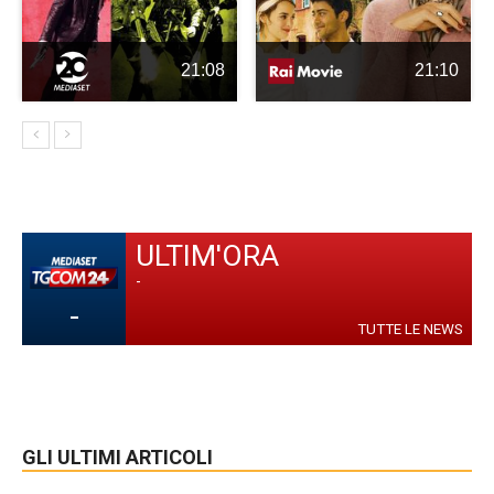
21:08
21:10
ULTIM'ORA
-
-
TUTTE LE NEWS
GLI ULTIMI ARTICOLI