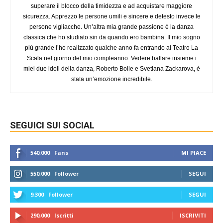
superare il blocco della timidezza e ad acquistare maggiore
sicurezza. Apprezzo le persone umili e sincere e detesto invece le
persone vigliacche. Un’altra mia grande passione è la danza
classica che ho studiato sin da quando ero bambina. Il mio sogno
più grande l’ho realizzato qualche anno fa entrando al Teatro La
Scala nel giorno del mio compleanno. Vedere ballare insieme i
miei due idoli della danza, Roberto Bolle e Svetlana Zackarova, è
stata un’emozione incredibile.
SEGUICI SUI SOCIAL
540,000
Fans
MI PIACE
550,000
Follower
SEGUI
9,300
Follower
SEGUI
290,000
Iscritti
ISCRIVITI