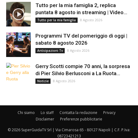
Tutto per la mia famiglia 2, replica
puntata 8 agosto in streaming | Video...
8 Agosto 2026
Tutto per la mia famiglia
Programmi TV del pomeriggio di oggi |
sabato 8 agosto 2026
8 Agosto 2026
Anticipazioni Tv
Gerry Scotti compie 70 anni, la sorpresa
di Pier Silvio Berlusconi a La Ruota...
8 Agosto 2026
Notizie
Chi siamo
Lo staff
Contatta la redazione
Privacy
Disclaimer
Preferenze pubblicitarie
© 2026 SuperGuidaTV Srl | Via Cimarosa 65 - 80127 Napoli | C.F. P.Iva:
08723421213