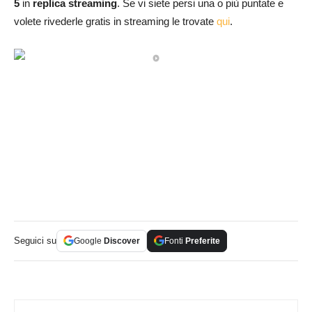
5
in
replica streaming
. Se vi siete persi una o più puntate e
volete rivederle gratis in streaming le trovate
qui
.
Seguici su
Google
Discover
Fonti
Preferite