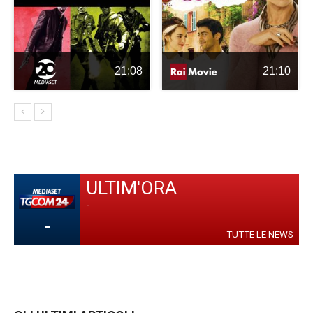
21:08
21:10
ULTIM'ORA
-
-
TUTTE LE NEWS