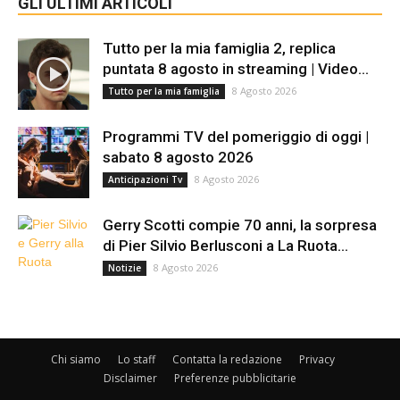
GLI ULTIMI ARTICOLI
Tutto per la mia famiglia 2, replica
puntata 8 agosto in streaming | Video...
8 Agosto 2026
Tutto per la mia famiglia
Programmi TV del pomeriggio di oggi |
sabato 8 agosto 2026
8 Agosto 2026
Anticipazioni Tv
Gerry Scotti compie 70 anni, la sorpresa
di Pier Silvio Berlusconi a La Ruota...
8 Agosto 2026
Notizie
Chi siamo
Lo staff
Contatta la redazione
Privacy
Disclaimer
Preferenze pubblicitarie