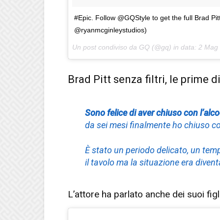
#Epic. Follow @GQStyle to get the full Brad Pitt
@ryanmcginleystudios)
Un post condiviso da GQ (@gq) in data:
2 Mag 
Brad Pitt senza filtri, le prime
Sono felice di aver chiuso con l’alco
da sei mesi finalmente ho chiuso co
È stato un periodo delicato, un te
il tavolo ma la situazione era diven
L’attore ha parlato anche dei suoi figli