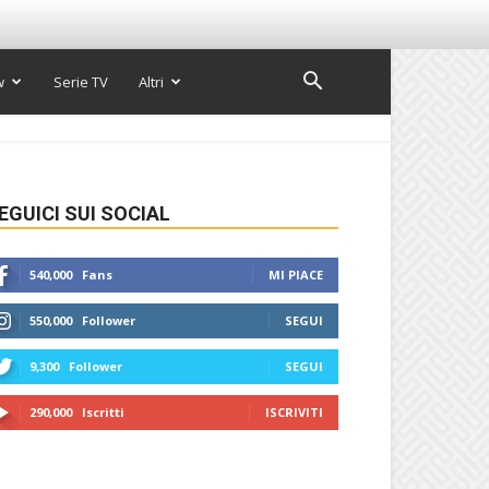
w
Serie TV
Altri
EGUICI SUI SOCIAL
540,000
Fans
MI PIACE
550,000
Follower
SEGUI
9,300
Follower
SEGUI
290,000
Iscritti
ISCRIVITI