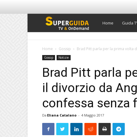
Super
Home
Guida T
Guida
Home
Gossip
Brad Pitt parla per la prima volta d
Gossip
Notizie
TV
Brad Pitt parla p
il divorzio da Ang
confessa senza f
Da
Eliana Catalano
-
4 Maggio 2017