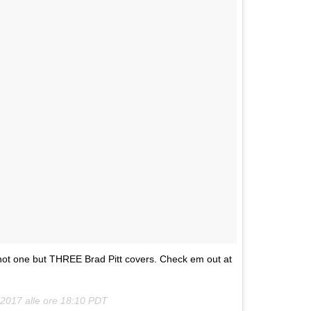
not one but THREE Brad Pitt covers. Check em out at
2017 alle ore 18:10 PDT