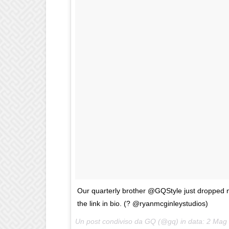
Our quarterly brother @GQStyle just dropped 
the link in bio. (? @ryanmcginleystudios)
Un post condiviso da GQ (@gq) in data:
2 Mag 