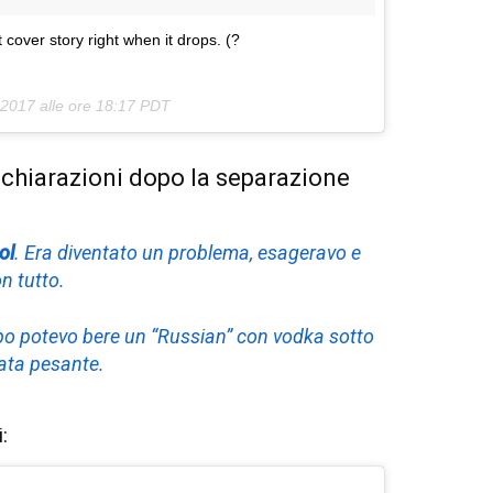
 cover story right when it drops. (?
2017 alle ore 18:17 PDT
 dichiarazioni dopo la separazione
ol
. Era diventato un problema, esageravo e
n tutto.
mpo potevo bere un “Russian” con vodka sotto
tata pesante.
: