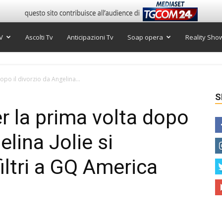
V
Ascolti Tv
Anticipazioni Tv
Soap opera
Reality Sho
opo il divorzio da Angelina...
S
er la prima volta dopo
elina Jolie si
iltri a GQ America