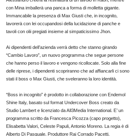
con Mina imballerà una panca a forma di molletta gigante.
Immancabile la presenza di Max Giusti che, in incognito,
lavorerà con lei occupandosi della lucidazione di panche e
tavoli con olii pregiati insieme al simpaticissimo Jhon.
Ai dipendenti dell’azienda verrà detto che stanno girando
“Cambio Lavoro”, un nuovo programma che segue persone
che hanno perso il lavoro e vengono ricollocate. Solo alla fine
delle riprese, i dipendenti scopriranno che ad affiancarli ci sono
stati il boss o Max Giusti, che sveleranno la loro identità.
“Boss in incognito” è prodotto in collaborazione con Endemol
Shine Italy, basato sul format Undercover Boss creato da
Studio Lambert e licenziato da All3Media International. E’ un
programma scritto da Francesca Picozza (capo progetto),
Elisabetta Valori, Celeste Papuli, Antonio Moreno. La regia è di
Alberto Di Pasquale. Produttore Rai Corrado Pacetti.