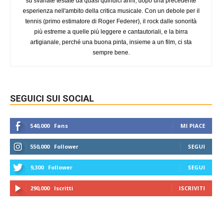
su svariate testate da quasi quindici anni, dopo una precedente
esperienza nell'ambito della critica musicale. Con un debole per il
tennis (primo estimatore di Roger Federer), il rock dalle sonorità
più estreme a quelle più leggere e cantautoriali, e la birra
artigianale, perché una buona pinta, insieme a un film, ci sta
sempre bene.
SEGUICI SUI SOCIAL
540,000
Fans
MI PIACE
550,000
Follower
SEGUI
9,300
Follower
SEGUI
290,000
Iscritti
ISCRIVITI