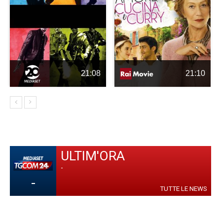
21:08
21:10
ULTIM'ORA
-
-
TUTTE LE NEWS