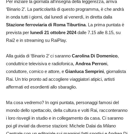
Per iniziare la giornata all’insegna della leggerezza, arriva
‘Binario 2’. La particolarità di questo programma, è che andrà
in onda tutti i giorni, dal lunedì al venerdì, in diretta dalla
Stazione ferroviaria di Roma Tiburtina
. La prima puntata è
prevista per
lunedì 21 ottobre 2024
dalle 7.15 alle 8.15, su
Rai2 e in streaming su RaiPlay.
Alla guida di ‘Binario 2’ ci saranno
Carolina Di Domenico
,
conduttrice televisiva e radiofonica,
Andrea Perron
i,
conduttore, comico e attore, e
Gianluca Semprini
, giornalista
Rai. Un trio pronto ad accogliere viaggiatori atipici, artisti
affermati ed esordienti allo sbaraglio.
Ma cosa vedremo? In ogni puntata, personaggi famosi del
mondo dello spettacolo, della cultura e volti Rai, racconteranno
i loro risvegli in studio e in collegamento da casa. Ci saranno
poi
gli inviati
da diverse stazioni: Michele Dalai da
Milano
Centrale
con un editoriale sui maggiori fatti sportivi e Andrea Di