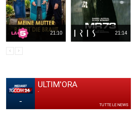
21:10
21:14
ULTIM'ORA
-
-
TUTTE LE NEWS