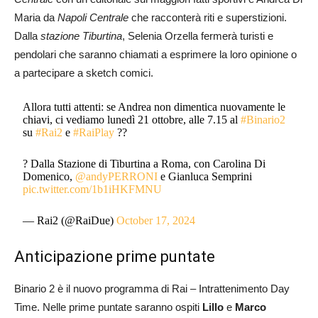
Maria da
Napoli Centrale
che racconterà riti e superstizioni.
Dalla
stazione Tiburtina
, Selenia Orzella fermerà turisti e
pendolari che saranno chiamati a esprimere la loro opinione o
a partecipare a sketch comici.
Allora tutti attenti: se Andrea non dimentica nuovamente le
chiavi, ci vediamo lunedì 21 ottobre, alle 7.15 al
#Binario2
su
#Rai2
e
#RaiPlay
??
? Dalla Stazione di Tiburtina a Roma, con Carolina Di
Domenico,
@andyPERRONI
e Gianluca Semprini
pic.twitter.com/1b1iHKFMNU
— Rai2 (@RaiDue)
October 17, 2024
Anticipazione prime puntate
Binario 2 è il nuovo programma di Rai – Intrattenimento Day
Time. Nelle prime puntate saranno ospiti
Lillo
e
Marco