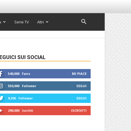
w
Serie TV
Altri
EGUICI SUI SOCIAL
540,000
Fans
MI PIACE
550,000
Follower
SEGUI
9,300
Follower
SEGUI
290,000
Iscritti
ISCRIVITI