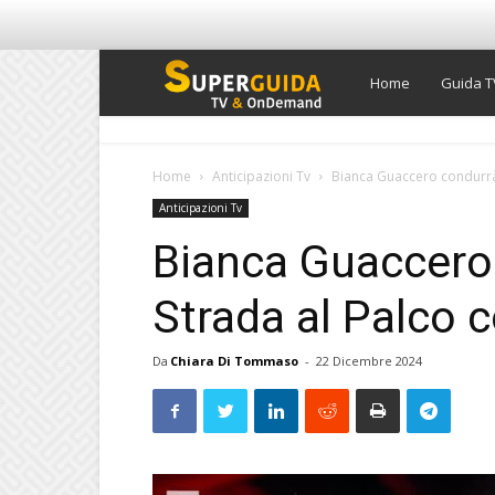
Super
Home
Guida T
Guida
Home
Anticipazioni Tv
Bianca Guaccero condurrà 
Anticipazioni Tv
TV
Bianca Guaccero 
Strada al Palco 
Da
Chiara Di Tommaso
-
22 Dicembre 2024