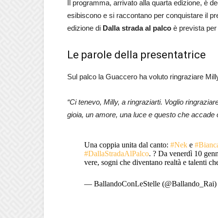
Il programma, arrivato alla quarta edizione, è ded
esibiscono e si raccontano per conquistare il pr
edizione di
Dalla strada al palco
è prevista pe
Le parole della presentatrice
Sul palco la Guaccero ha voluto ringraziare Milly
“Ci tenevo, Milly, a ringraziarti. Voglio ringra
gioia, un amore, una luce e questo che accade o
Una coppia unita dal canto:
#Nek
e
#Bianc
#DallaStradaAlPalco
. ? Da venerdì 10 gen
vere, sogni che diventano realtà e talenti ch
— BallandoConLeStelle (@Ballando_Rai