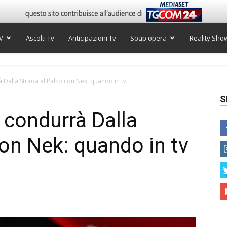
V
Ascolti Tv
Anticipazioni Tv
Soap opera
Reality Sho
Dalla Strada al Palco con Nek: quando in tv
S
condurrà Dalla
con Nek: quando in tv