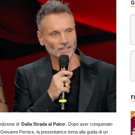
G
F
dizione di ‘
Dalla Strada al Palco
‘. Dopo aver conquistato
n Giovanni Pernice, la presentatrice torna alla guida di un