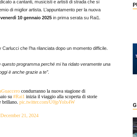
icato a cantanti, musicisti e artisti di strada che si
P
emio di miglior artista. L’appuntamento per la nuova
r
venerdì 10 gennaio 2025
in prima serata su Rai1.
 Carlucci che l’ha rilanciata dopo un momento difficile.
ziare questo programma perché mi ha ridato veramente una
ggi è anche grazie a te”.
aGuaccero
condurranno la nuova stagione di
naio su
#Rai1
inizia il viaggio alla scoperta di storie
e brillano.
pic.twitter.com/U0jpYolx4W
G
)
December 21, 2024