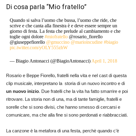
Di cosa parla “Mio fratello”
Quando si salva l’uomo che bussa, l’uomo che ride, che
scrive e che canta alla finestra è e deve essere sempre un
giorno di festa. La festa che prelude al cambiamento e che
toglie ogni dolore
#miofratello
@rosario_fiorello
@giuseppefiorello
@gmuccino
@marioincudine
#biagio
pic.twitter.com/yOLY555zhW
— Biagio Antonacci (@BiagioAntonacci)
April 1, 2018
Rosario e Beppe Fiorello, fratelli nella vita e nel cast di questa
clip musicale, interpretano la storia di un nuovo incontro e di
un nuovo inizio
. Due fratelli che la vita ha fatto smarrire e poi
ritrovare. La storia non di una, ma di tante famiglie, fratelli e
sorelle che si sono divisi, che hanno smesso di cercarsi e
comunicare, ma che alla fine si sono perdonati e riabbracciati.
La canzone è la metafora di una festa, perchè quando c’è