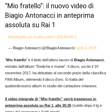
“Mio fratello”: il nuovo video di
Biagio Antonacci in anteprima
assoluta su Rai 1
#miofratello
pic.twitter.com/Cr5ZKHeOU5
— Biagio Antonacci (@BiagioAntonacci)
April 4, 2018
“
Mio fratello
” è il titolo dell’ultimo lavoro di
Biagio Antonacci
,
estratto dall’album “Dediche e manie”. Il disco, uscito il 10
novembre 2017, ha debuttato al secondo posto della classifica
FIMI Album, ottenendo il disco d’oro. Si tratta del
quattordicesimo album in studio del cantautore milanese.
Il video integrale di “Mio fratello” verrà trasmesso in
anteprima assoluta su Rai 1, alle 20.35
(subito dopo il tg e
prima del programma
Soliti ignoti
).