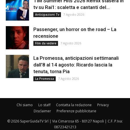
TIM Summer Hits 2026 Remix stasera in
tv su Rai1: scaletta e cantanti del...
7 Agosto 2026
Anticipazioni Tv
Passenger, un horror on the road – La
recensione
7 Agosto 2026
Film da vedere
La Promessa, anticipazioni settimanali
dall’8 al 14 agosto: Ricardo lascia la
tenuta, torna Pia
7 Agosto 2026
La Promessa
Chi siamo
Lo staff
Contatta la redazione
Privacy
Disclaimer
Preferenze pubblicitarie
© 2026 SuperGuidaTV Srl | Via Cimarosa 65 - 80127 Napoli | C.F. P.Iva:
08723421213