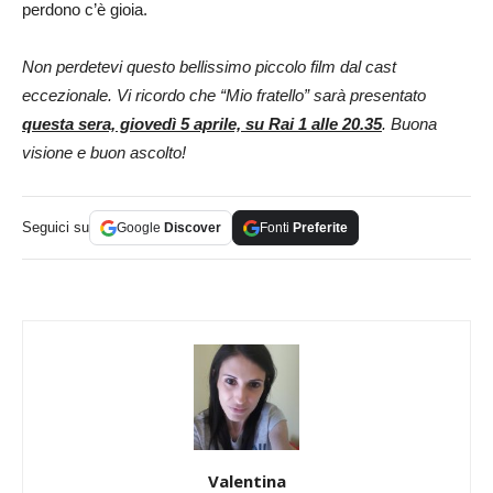
perdono c’è gioia.
Non perdetevi questo bellissimo piccolo film dal cast
eccezionale. Vi ricordo che “Mio fratello” sarà presentato
questa sera, giovedì 5 aprile, su Rai 1 alle 20.35
. Buona
visione e buon ascolto!
Seguici su
Google
Discover
Fonti
Preferite
Valentina