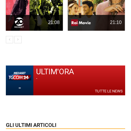
21:08
21:10
ULTIM'ORA
-
-
TUTTE LE NEWS
GLI ULTIMI ARTICOLI