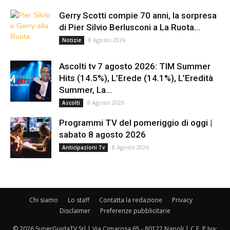
Gerry Scotti compie 70 anni, la sorpresa
di Pier Silvio Berlusconi a La Ruota...
8 Agosto 2026
Notizie
Ascolti tv 7 agosto 2026: TIM Summer
Hits (14.5%), L’Erede (14.1%), L’Eredità
Summer, La...
8 Agosto 2026
Ascolti
Programmi TV del pomeriggio di oggi |
sabato 8 agosto 2026
8 Agosto 2026
Anticipazioni Tv
Chi siamo
Lo staff
Contatta la redazione
Privacy
Disclaimer
Preferenze pubblicitarie
© 2026 SuperGuidaTV Srl | Via Cimarosa 65 - 80127 Napoli | C.F. P.Iva: