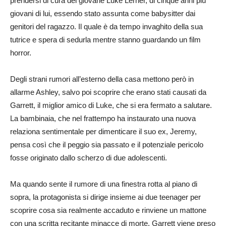
prendersi di cura del giovane Luke Lerner, di cinque anni più
giovani di lui, essendo stato assunta come babysitter dai
genitori del ragazzo. Il quale è da tempo invaghito della sua
tutrice e spera di sedurla mentre stanno guardando un film
horror.
Degli strani rumori all’esterno della casa mettono però in
allarme Ashley, salvo poi scoprire che erano stati causati da
Garrett, il miglior amico di Luke, che si era fermato a salutare.
La bambinaia, che nel frattempo ha instaurato una nuova
relaziona sentimentale per dimenticare il suo ex, Jeremy,
pensa così che il peggio sia passato e il potenziale pericolo
fosse originato dallo scherzo di due adolescenti.
Ma quando sente il rumore di una finestra rotta al piano di
sopra, la protagonista si dirige insieme ai due teenager per
scoprire cosa sia realmente accaduto e rinviene un mattone
con una scritta recitante minacce di morte. Garrett viene preso