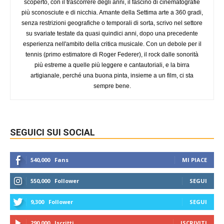
scoperto, con il trascorrere degli anni, il fascino di cinematografie
più sconosciute e di nicchia. Amante della Settima arte a 360 gradi,
senza restrizioni geografiche o temporali di sorta, scrivo nel settore
su svariate testate da quasi quindici anni, dopo una precedente
esperienza nell'ambito della critica musicale. Con un debole per il
tennis (primo estimatore di Roger Federer), il rock dalle sonorità
più estreme a quelle più leggere e cantautoriali, e la birra
artigianale, perché una buona pinta, insieme a un film, ci sta
sempre bene.
SEGUICI SUI SOCIAL
540,000
Fans
MI PIACE
550,000
Follower
SEGUI
9,300
Follower
SEGUI
290,000
Iscritti
ISCRIVITI