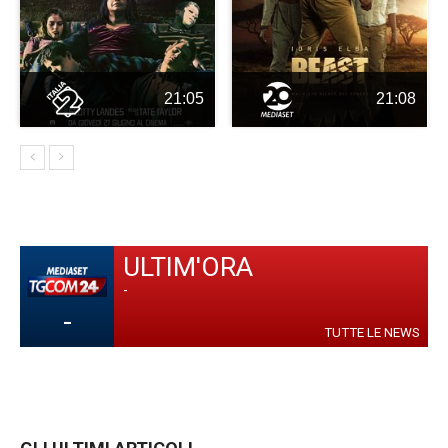
21:05
21:08
ULTIM'ORA
-
-
TUTTE LE NEWS