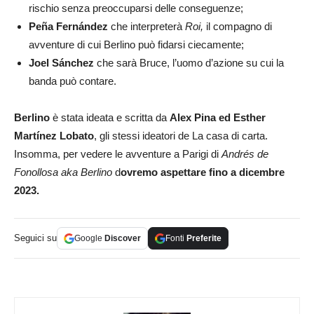
rischio senza preoccuparsi delle conseguenze;
Peña Fernández
che interpreterà
Roi,
il compagno di
avventure di cui Berlino può fidarsi ciecamente;
Joel Sánchez
che sarà Bruce, l’uomo d’azione su cui la
banda può contare.
Berlino
è stata ideata e scritta da
Alex Pina ed Esther
Martínez Lobato
, gli stessi ideatori de La casa di carta.
Insomma, per vedere le avventure a Parigi di
Andrés de
Fonollosa aka Berlino
d
ovremo aspettare fino a dicembre
2023.
Seguici su
Google
Discover
Fonti
Preferite