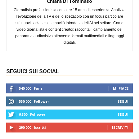
Chiara Di Tommaso
Giornalista professionista con oltre 15 anni di esperienza. Analizza
l’evoluzione della TV e dello spettacolo con un focus particolare
sui nuovi social e sulle novità introdotte dell'AI nel settore. Come
video giornalista e content creator, racconta il cambiamento del
panorama audiovisivo attraverso formati multimediali e linguaggi
digitali.
SEGUICI SUI SOCIAL
540,000
Fans
MI PIACE
550,000
Follower
SEGUI
9,300
Follower
SEGUI
290,000
Iscritti
ISCRIVITI