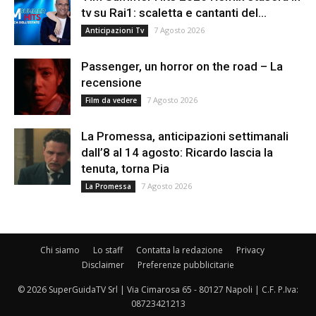
tv su Rai1: scaletta e cantanti del...
7 Agosto 2026
Anticipazioni Tv
Passenger, un horror on the road – La
recensione
7 Agosto 2026
Film da vedere
La Promessa, anticipazioni settimanali
dall’8 al 14 agosto: Ricardo lascia la
tenuta, torna Pia
7 Agosto 2026
La Promessa
Chi siamo
Lo staff
Contatta la redazione
Privacy
Disclaimer
Preferenze pubblicitarie
© 2026 SuperGuidaTV Srl | Via Cimarosa 65 - 80127 Napoli | C.F. P.Iva:
08723421213