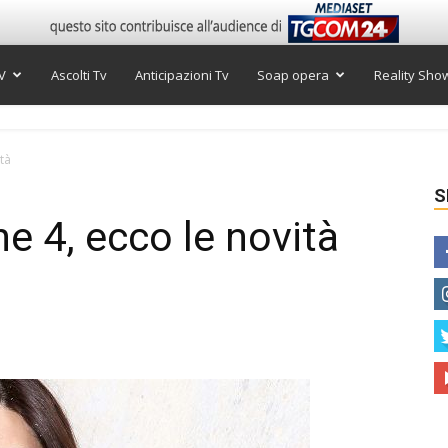
V
Ascolti Tv
Anticipazioni Tv
Soap opera
Reality Sho
ità
S
ne 4, ecco le novità