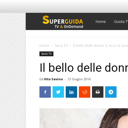
Super
Home
Guida T
Guida
Home
Serie TV
Il bello delle donne 4, ecco le nov
Serie TV
TV
Il bello delle don
Da
Vito Savino
-
13 Giugno 2016