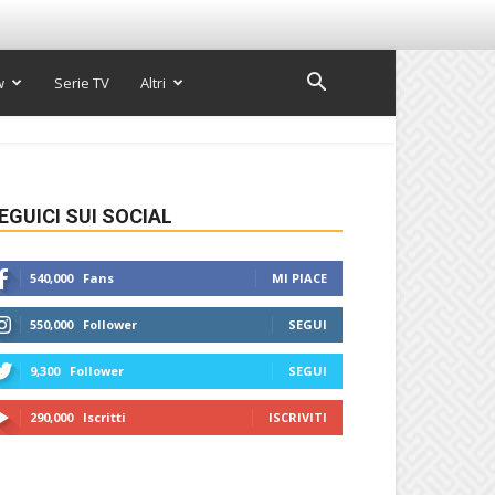
w
Serie TV
Altri
EGUICI SUI SOCIAL
540,000
Fans
MI PIACE
550,000
Follower
SEGUI
9,300
Follower
SEGUI
290,000
Iscritti
ISCRIVITI