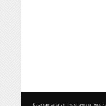
© 2026 SuperGuidaTV Srl | Via Cimarosa 65 - 80127 Nap