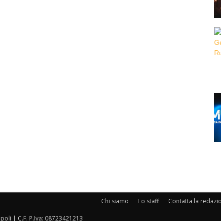
Chi siamo
Lo staff
Contatta la redazi
oli | C.F. P.Iva: 08723421213