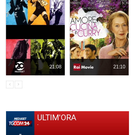
21:08
21:10
ULTIM'ORA
-
-