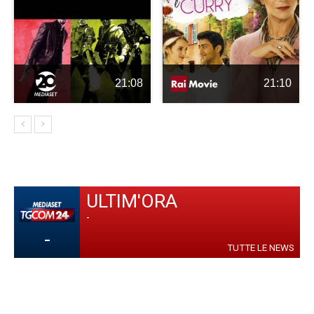
21:08
21:10
ULTIM'ORA
-
-
TUTTE LE NEWS