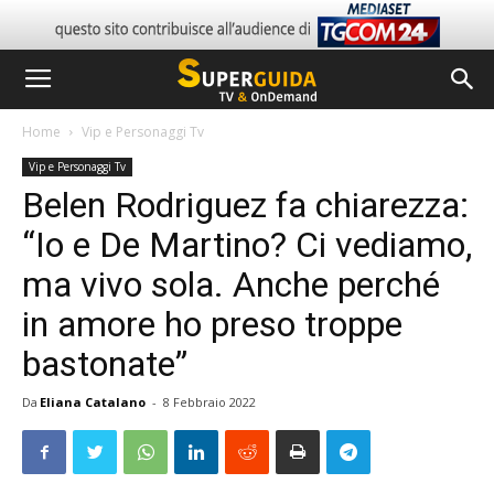
Home
Vip e Personaggi Tv
Vip e Personaggi Tv
Belen Rodriguez fa chiarezza:
“Io e De Martino? Ci vediamo,
ma vivo sola. Anche perché
in amore ho preso troppe
bastonate”
Da
Eliana Catalano
-
8 Febbraio 2022