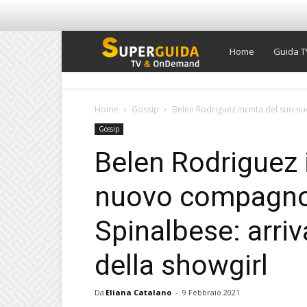
Super
Home
Guida T
Guida
Home
Gossip
Belen Rodriguez incinta del suo nuo
Gossip
TV
Belen Rodriguez 
nuovo compagno
Spinalbese: arriva
della showgirl
Da
Eliana Catalano
-
9 Febbraio 2021