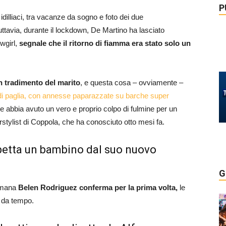
P
 idilliaci, tra vacanze da sogno e foto dei due
uttavia, durante il lockdown, De Martino ha lasciato
wgirl,
segnale che il ritorno di fiamma era stato solo un
n tradimento del marito
, e questa cosa – ovviamente –
i di paglia, con annesse paparazzate su barche super
 abbia avuto un vero e proprio colpo di fulmine per un
irstylist di Coppola, che ha conosciuto otto mesi fa.
petta un bambino dal suo nuovo
G
timana
Belen Rodriguez conferma per la prima volta,
le
i da tempo.