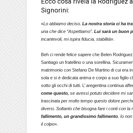
Ecco cosa rivela la Rodriguez a
Signorini:
«
Lo abbiamo deciso.
La nostra storia ci ha t
una che dice “Aspettiamo”.
Lui sarà un buon p
incantevoli, mi ispira fiducia, stabilità».
Beh ci rende felice sapere che Belen Rodriguez, 
Santiago un fratellino o una sorellina. Sicurame
matrimonio con Stefano De Martino di cui era i
sola e si è dedicata anima e corpo a suo figlio
sotto gli occhi di tutti. L’ aregentina continua a
come questo,
se avessi potuto decidere mi sar
trascinata per molto tempo questo dolore perché
diversi. Soltanto che bisogna fare i conti con la
fallimento, un grandissimo fallimento
. Io non
il colpo».