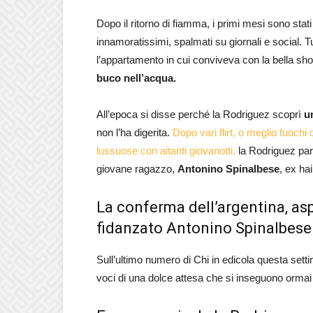
Dopo il ritorno di fiamma, i primi mesi sono stati
innamoratissimi, spalmati su giornali e social. T
l’appartamento in cui conviveva con la bella sho
buco nell’acqua.
All’epoca si disse perché la Rodriguez scoprì
u
non l’ha digerita.
Dopo vari flirt, o meglio fuoch
lussuose con aitanti giovanotti,
la Rodriguez pare
giovane ragazzo,
Antonino Spinalbese
, ex ha
La conferma dell’argentina, as
fidanzato Antonino Spinalbese
Sull’ultimo numero di Chi in edicola questa set
voci di una dolce attesa che si inseguono orma