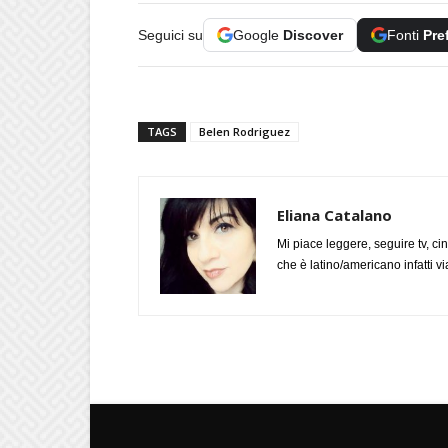
Seguici su
Google
Discover
Fonti
Pre
TAGS
Belen Rodriguez
Eliana Catalano
Mi piace leggere, seguire tv, ci
che è latino/americano infatti 