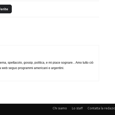
ferite
nema, spettacolo, gossip, politica, e mi piace sognare... Amo tutto ciò
via web seguo programmi americani e argentini.
Chi siamo
Lo staff
Contatta la redazi