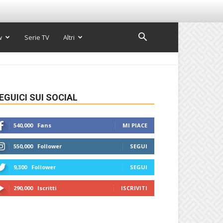
w
Serie TV
Altri
EGUICI SUI SOCIAL
540,000
Fans
MI PIACE
550,000
Follower
SEGUI
9,300
Follower
SEGUI
290,000
Iscritti
ISCRIVITI