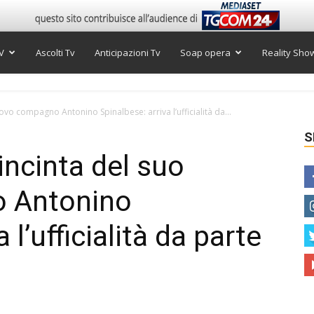
V
Ascolti Tv
Anticipazioni Tv
Soap opera
Reality Sho
vo compagno Antonino Spinalbese: arriva l’ufficialità da...
S
incinta del suo
 Antonino
 l’ufficialità da parte