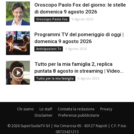
Oroscopo Paolo Fox del giorno: le stelle
di domenica 9 agosto 2026
9 Agosto 2026
Oroscopo Paolo Fox
Programmi TV del pomeriggio di oggi |
domenica 9 agosto 2026
9 Agosto 2026
Anticipazioni Tv
Tutto per la mia famiglia 2, replica
puntata 8 agosto in streaming | Video...
8 Agosto 2026
Tutto per la mia famiglia
Chi siamo
Lo staff
Contatta la redazione
Privacy
Disclaimer
Preferenze pubblicitarie
© 2026 SuperGuidaTV Srl | Via Cimarosa 65 - 80127 Napoli | C.F. P.Iva:
08723421213