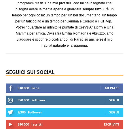
programmi trash. Una mia prof del liceo mi ha insegnato che
bisogna avere la mente aperta e guardare sempre tutto. C’è un
tempo per ogni cosa: un tempo per un bel documentario, un tempo
per un talk polito e un tempo per Gemma e Giorgio o il GF Vip.
Potrei riguardare all'infinito le puntate di Grey’s Anatomy e Una
Mamma per amica. Divisa fra Emilia Romagna e Abruzzo, amo
viaggiare e scoprire piccoli angoli di Paradiso anche se il mio
habitat naturale è la spiaggia.
SEGUICI SUI SOCIAL
540,000
Fans
MI PIACE
550,000
Follower
SEGUI
9,300
Follower
SEGUI
290,000
Iscritti
ISCRIVITI