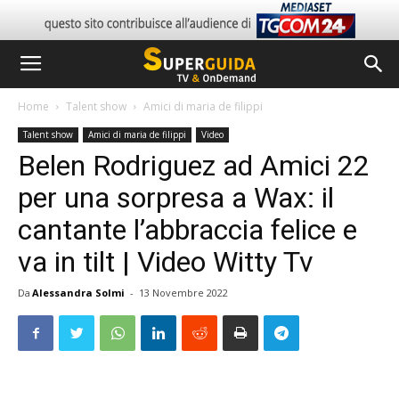
Home
Talent show
Amici di maria de filippi
Talent show
Amici di maria de filippi
Video
Belen Rodriguez ad Amici 22
per una sorpresa a Wax: il
cantante l’abbraccia felice e
va in tilt | Video Witty Tv
Da
Alessandra Solmi
-
13 Novembre 2022