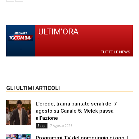
ULTIM'ORA
-
-
TUTTE LE NEWS
GLI ULTIMI ARTICOLI
L’erede, trama puntate serali del 7
agosto su Canale 5: Melek passa
all’azione
7 Agosto 2026
Soap
Programmi TV del pomeriggio di oggi |