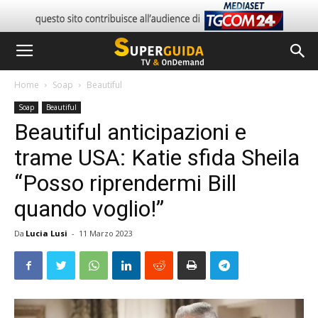
Home
Soap
Beautiful
Soap
Beautiful
Beautiful anticipazioni e
trame USA: Katie sfida Sheila
“Posso riprendermi Bill
quando voglio!”
Da
Lucia Lusi
-
11 Marzo 2023