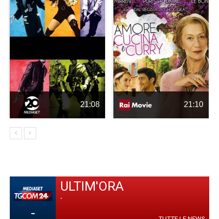
21:08
21:10
ULTIM'ORA
-
-
TUTTE LE NEWS